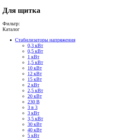
Для щитка
Фильтр:
Каталог
Стабилизаторы напряжения
0,3 кВт
0,5 кВт
1 кВт
1,5 кВт
10 кВт
12 кВт
15 кВт
2 кВт
2,5 кВт
20 кВт
230 В
3 в 3
3 кВт
3,5 кВт
30 кВт
40 кВт
5 кВт