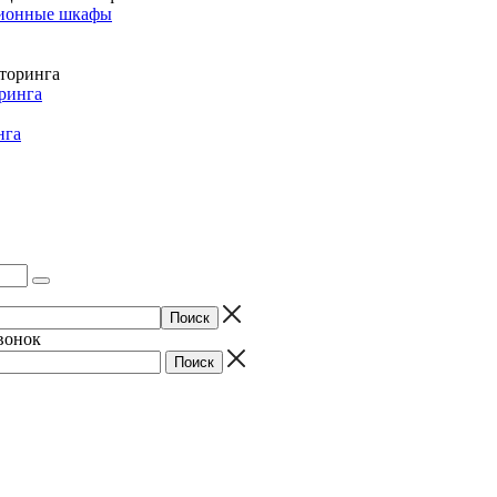
ионные шкафы
ринга
нга
звонок