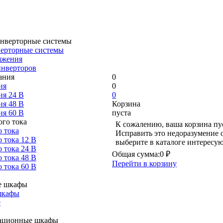
ерторные системы
яжения
инверторов
0
ия
0
ия 24 В
0
ия 48 В
Корзина
ия 60 В
пуста
К сожалению, ваша корзина пу
 тока
Исправить это недоразумение о
 тока 12 В
выберите в каталоге интересу
 тока 24 В
Общая сумма:
0 ₽
 тока 48 В
Перейти в корзину
 тока 60 В
шкафы
е