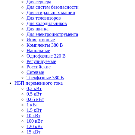
Для сервера
Для систем безопасности
Для стиральных машин
Для телевизоров
Для холодильников
Для щитка
Для электроинструмента
Инверторные
Комплекты 380 В
Напольные
Однофазные 220 В
Регулируемые
Российские
Сетевые
Трехфазные 380 В
ИБП переменного тока
0,2 кВт
0,5 кВт
0,65 кВт
1 кВт
1,5 кВт
10 кВт
100 кВт
120 кВт
15 кВт