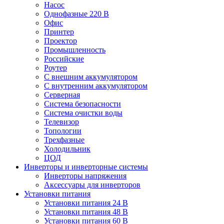
Насос
Однофазные 220 В
Офис
Принтер
Проектор
Промышленность
Российские
Роутер
С внешним аккумулятором
С внутренним аккумулятором
Серверная
Система безопасности
Система очистки воды
Телевизор
Топологии
Трехфазные
Холодильник
ЦОД
Инверторы и инверторные системы
Инверторы напряжения
Аксессуары для инверторов
Установки питания
Установки питания 24 В
Установки питания 48 В
Установки питания 60 В