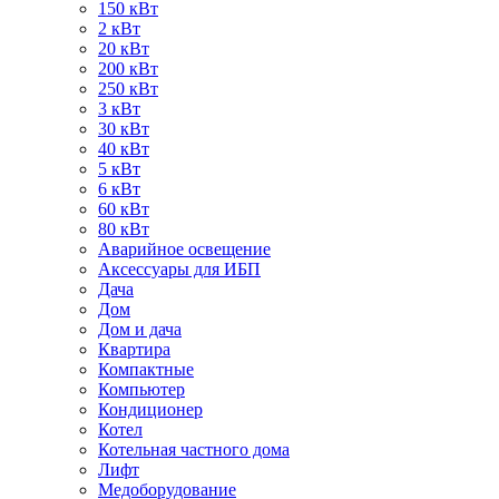
150 кВт
2 кВт
20 кВт
200 кВт
250 кВт
3 кВт
30 кВт
40 кВт
5 кВт
6 кВт
60 кВт
80 кВт
Аварийное освещение
Аксессуары для ИБП
Дача
Дом
Дом и дача
Квартира
Компактные
Компьютер
Кондиционер
Котел
Котельная частного дома
Лифт
Медоборудование