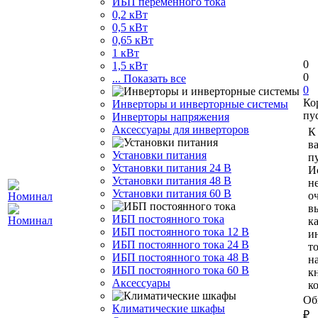
ИБП переменного тока
0,2 кВт
0,5 кВт
0,65 кВт
1 кВт
0
1,5 кВт
0
... Показать все
0
Ко
Инверторы и инверторные системы
пу
Инверторы напряжения
Аксессуары для инверторов
К
в
Установки питания
пу
Установки питания 24 В
И
Установки питания 48 В
н
Установки питания 60 В
о
в
ИБП постоянного тока
к
ИБП постоянного тока 12 В
и
ИБП постоянного тока 24 В
т
ИБП постоянного тока 48 В
н
ИБП постоянного тока 60 В
к
Аксессуары
к
Об
Климатические шкафы
₽