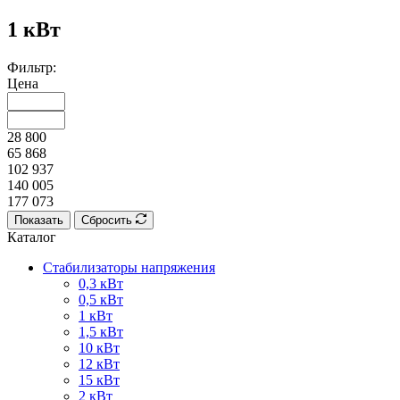
1 кВт
Фильтр:
Цена
28 800
65 868
102 937
140 005
177 073
Показать
Сбросить
Каталог
Стабилизаторы напряжения
0,3 кВт
0,5 кВт
1 кВт
1,5 кВт
10 кВт
12 кВт
15 кВт
2 кВт