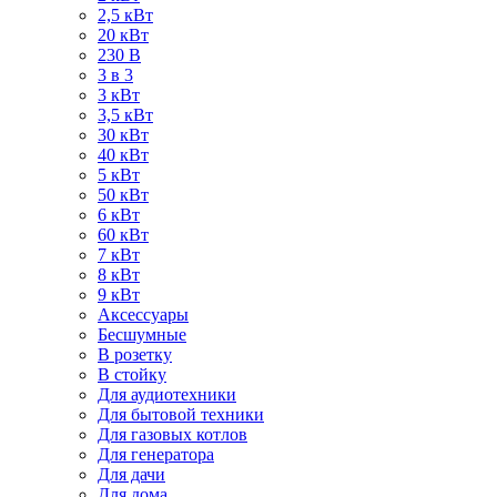
2,5 кВт
20 кВт
230 В
3 в 3
3 кВт
3,5 кВт
30 кВт
40 кВт
5 кВт
50 кВт
6 кВт
60 кВт
7 кВт
8 кВт
9 кВт
Аксессуары
Бесшумные
В розетку
В стойку
Для аудиотехники
Для бытовой техники
Для газовых котлов
Для генератора
Для дачи
Для дома