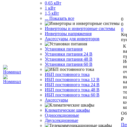
0,65 кВт
1 кВт
1,5 кВт
... Показать все
0
0
Инверторы и инверторные системы
0
Инверторы напряжения
Ко
Аксессуары для инверторов
пу
К
Установки питания
в
Установки питания 24 В
пу
Установки питания 48 В
И
Установки питания 60 В
н
о
ИБП постоянного тока
в
ИБП постоянного тока 12 В
к
ИБП постоянного тока 24 В
и
ИБП постоянного тока 48 В
т
ИБП постоянного тока 60 В
н
Аксессуары
к
к
Климатические шкафы
Об
Односекционные
₽
Двухсекционные
Пе