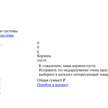
 системы
0
в
0
0
Корзина
пуста
К сожалению, ваша корзина пуста.
Исправить это недоразумение очень прос
выберите в каталоге интересующий това
В
Общая сумма:
0 ₽
В
Перейти в корзину
В
В