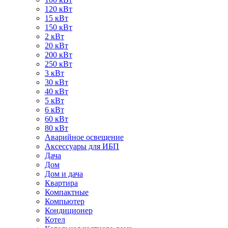
120 кВт
15 кВт
150 кВт
2 кВт
20 кВт
200 кВт
250 кВт
3 кВт
30 кВт
40 кВт
5 кВт
6 кВт
60 кВт
80 кВт
Аварийное освещение
Аксессуары для ИБП
Дача
Дом
Дом и дача
Квартира
Компактные
Компьютер
Кондиционер
Котел