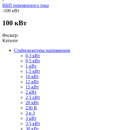
-
ИБП переменного тока
-
100 кВт
100 кВт
Фильтр:
Каталог
Стабилизаторы напряжения
0,3 кВт
0,5 кВт
1 кВт
1,5 кВт
10 кВт
12 кВт
15 кВт
2 кВт
2,5 кВт
20 кВт
230 В
3 в 3
3 кВт
3,5 кВт
30 кВт